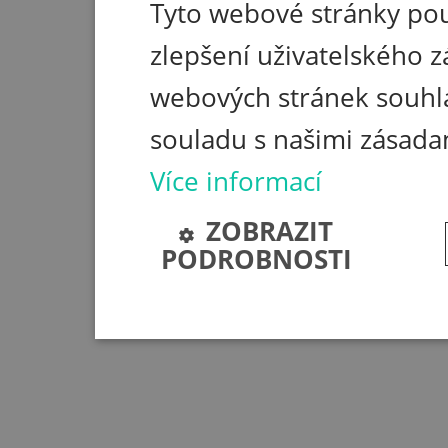
Tyto webové stránky pou
zlepšení uživatelského z
webových stránek souhla
souladu s našimi zásada
Více informací
ZOBRAZIT
PODROBNOSTI
Nezbytně nutné soubory
Nezbytně nutné soubory cookie umožňují základní funkc
stránky nelze bez nezbytně nutných souborů cookie sp
Poskytovatel
Název
Vyprší
/
Doména