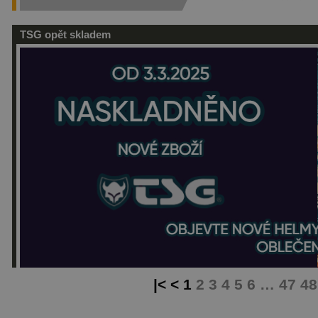
TSG opět skladem
|< <
1
2
3
4
5
6
…
47
48