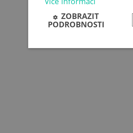
Více informací
ZOBRAZIT
PODROBNOSTI
Nezbytně nutné soubory
Nezbytně nutné soubory cookie umožňují základní funkc
stránky nelze bez nezbytně nutných souborů cookie sp
Poskytovatel
Název
Vyprší
/
Doména
session
bplumen.cz
Zavřením
prohlížeče
CookieScriptConsent
4 týdny 2
CookieScript
dny
.bplumen.cz
JSESSIONID
Zavřením
Oracle
prohlížeče
Corporation