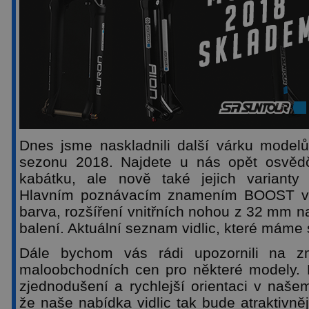
Dnes jsme naskladnili další várku mode
sezonu 2018. Najdete u nás opět osvěd
kabátku, ale nově také jejich varianty
Hlavním poznávacím znamením BOOST var
barva, rozšíření vnitřních nohou z 32 mm n
balení. Aktuální seznam vidlic, které máme
Dále bychom vás rádi upozornili na z
maloobchodních cen pro některé modely. 
zjednodušení a rychlejší orientaci v naše
že naše nabídka vidlic tak bude atraktivněj