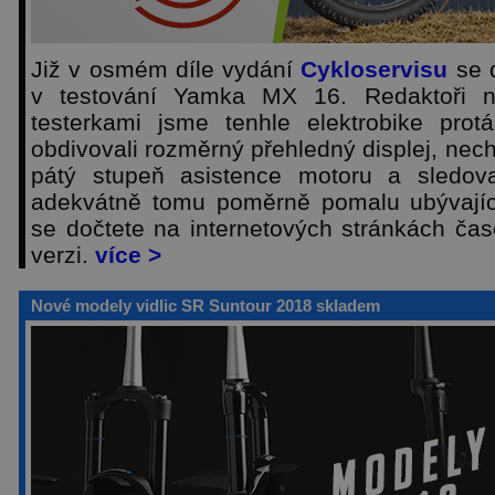
Již v osmém díle vydání
Cykloservisu
se d
v testování Yamka MX 16. Redaktoři ne
testerkami jsme tenhle elektrobike prot
obdivovali rozměrný přehledný displej, nec
pátý stupeň asistence motoru a sledoval
adekvátně tomu poměrně pomalu ubývající
se dočtete na internetových stránkách čas
verzi.
více >
Nové modely vidlic SR Suntour 2018 skladem