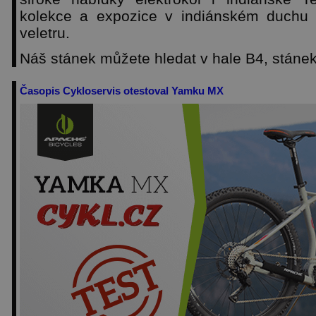
kolekce a expozice v indiánském duchu 
veletru.
Náš stánek můžete hledat v hale B4, stáne
Časopis Cykloservis otestoval Yamku MX