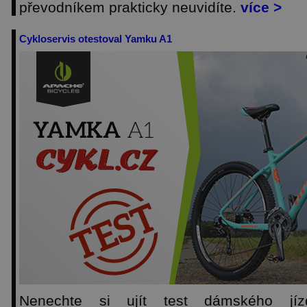
převodníkem prakticky neuvidíte.
více >
Cykloservis otestoval Yamku A1
Nenechte si ujít test dámského jí