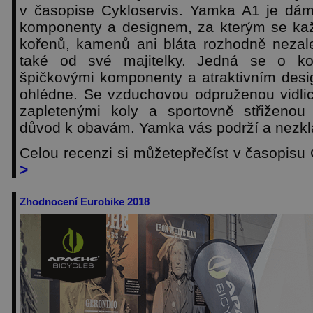
v časopise Cykloservis. Yamka A1 je dá
komponenty a designem, za kterým se kaž
kořenů, kamenů ani bláta rozhodně nezal
také od své majitelky. Jedná se o ko
špičkovými komponenty a atraktivním des
ohlédne. Se vzduchovou odpruženou vidli
zapletenými koly a sportovně střiženou
důvod k obavám. Yamka vás podrží a nezk
Celou recenzi si můžetepřečíst v časopisu
>
Zhodnocení Eurobike 2018