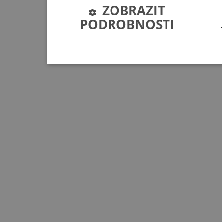
ZOBRAZIT
PODROBNOSTI
Nezbytně nutné soubory
Nezbytně nutné soubory cookie umožňují základní funkc
stránky nelze bez nezbytně nutných souborů cookie sp
Poskytovatel
Název
Vyprší
/
Doména
session
bplumen.cz
Zavřením
prohlížeče
CookieScriptConsent
4 týdny 2
CookieScript
dny
.bplumen.cz
JSESSIONID
Zavřením
Oracle
prohlížeče
Corporation
.nr-data.net