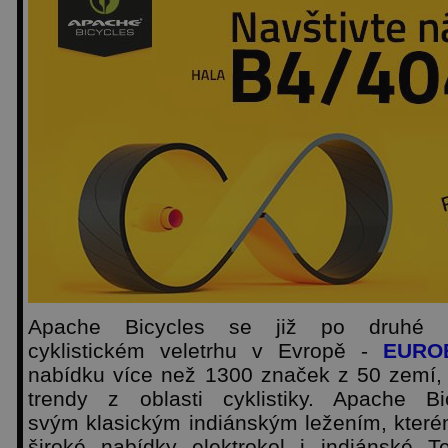
Apache Bicycles se již po druhé p
cyklistickém veletrhu v Evropě -
EURO
nabídku více než 1300 značek z 50 zemí, k
trendy z oblasti cyklistiky. Apache B
svým klasickým indiánským ležením, kter
široké nabídky elektrokol i indiánské 