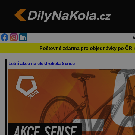
Poštovné zdarma pro objednávky po ČR 
Letní akce na elektrokola Sense