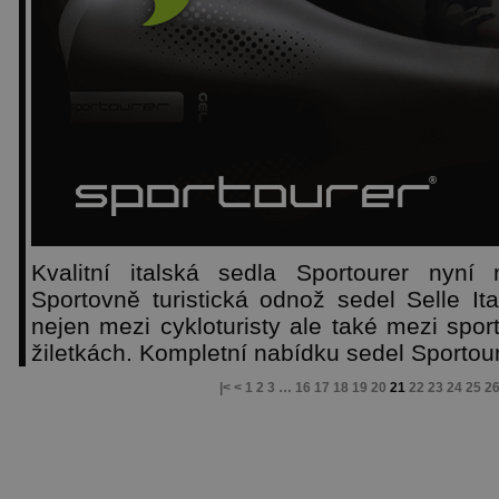
Kvalitní italská sedla Sportourer nyní
Sportovně turistická odnož sedel Selle Ita
nejen mezi cykloturisty ale také mezi sport
žiletkách. Kompletní nabídku sedel Sportou
|<
<
1
2
3
…
16
17
18
19
20
21
22
23
24
25
2