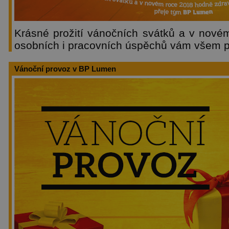
Krásné prožití vánočních svátků a v nové
osobních i pracovních úspěchů vám všem 
Vánoční provoz v BP Lumen