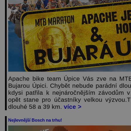
Apache bike team Úpice Vás zve na MTB 
Bujarou Úpici. Chybět nebude parádní dlou
kdysi patřila k nejnáročnějším závodům 
opět stane pro účastníky velkou výzvou.T
dlouhé 58 a 39 km.
více >
Nejlevnější Bosch na trhu!