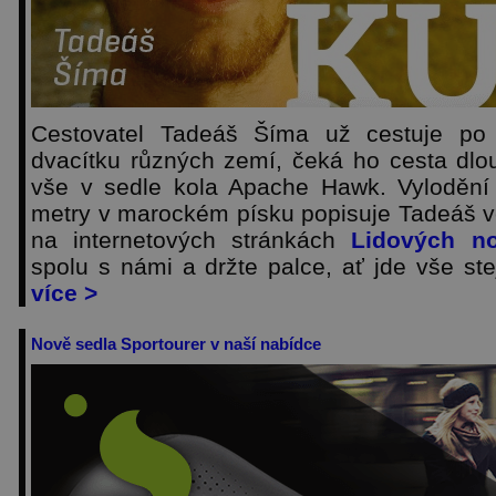
Cestovatel Tadeáš Šíma už cestuje po A
dvacítku různých zemí, čeká ho cesta dlou
vše v sedle kola Apache Hawk. Vylodění 
metry v marockém písku popisuje Tadeáš 
na internetových stránkách
Lidových no
spolu s námi a držte palce, ať jde vše st
více >
Nově sedla Sportourer v naší nabídce