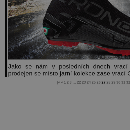
Jako se nám v posledních dnech vrací
prodejen se místo jarní kolekce zase vra
|<
<
1
2
3
…
22
23
24
25
26
27
28
29
30
31
3