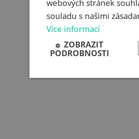
webových stránek souhla
souladu s našimi zásada
Více informací
ZOBRAZIT
PODROBNOSTI
Nezbytně nutné soubory
Nezbytně nutné soubory cookie umožňují základní funkc
stránky nelze bez nezbytně nutných souborů cookie sp
Poskytovatel
Název
Vyprší
/
Doména
session
bplumen.cz
Zavřením
prohlížeče